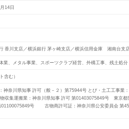
2月14日
行 香川支店／横浜銀行 茅ヶ崎支店／横浜信用金庫 湘南台支
体業、メタル事業、スポーツクラブ経営、外構工事、残土処分
ート含む）
：神奈川県知事 許可（般－２）第75944号 とび・土工工事業：
物収集運搬業：神奈川県知事 許可 第01403075849号 東京都知
第01100075849号 古物商許可証：神奈川県公安委員会 第4526